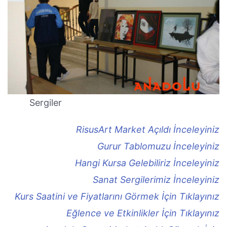
Sergiler
RisusArt Market Açıldı İnceleyiniz
Gurur Tablomuzu İnceleyiniz
Hangi Kursa Gelebiliriz İnceleyiniz
Sanat Sergilerimiz İnceleyiniz
Kurs Saatini ve Fiyatlarını Görmek İçin Tıklayınız
Eğlence ve Etkinlikler İçin Tıklayınız