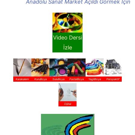
Anadolu Sanat Market Açıldı Görmek İçin
Video Dersi
İzle
Karakalem
KuruBoya
SuluBoya
PastelBoya
YagliBoya
Perspektif
Dijital