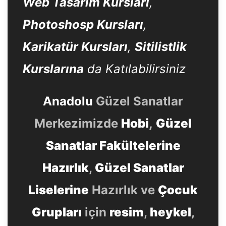
Web Tasarım Kursları
,
Photoshosp Kursları
,
Karikatür Kursları
,
Sitilistlik
Kurslarına
da Katılabilirsiniz
Anadolu
Güzel Sanatlar
Merkezimizde
Hobi
,
Güzel
Sanatlar Fakültelerine
Hazırlık
,
Güzel Sanatlar
Liselerine
Hazırlık ve
Çocuk
Grupları
için
resim
,
heykel
,