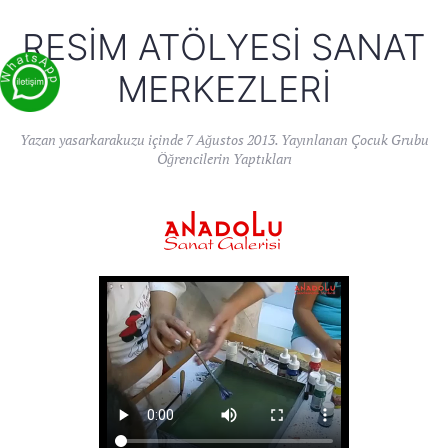
RESIM ATÖLYESI SANAT
MERKEZLERI
Yazan
yasarkarakuzu
içinde
7 Ağustos 2013
. Yayınlanan
Çocuk Grubu
Öğrencilerin Yaptıkları