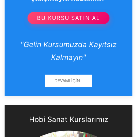
BU KURSU SATIN AL
"Gelin Kursumuzda Kayıtsız
Kalmayın"
DEVAMI İÇIN..
Hobi Sanat Kurslarımız