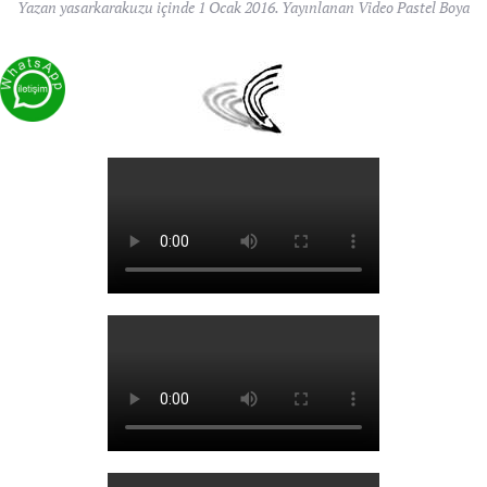
Yazan
yasarkarakuzu
içinde
1 Ocak 2016
. Yayınlanan
Video Pastel Boya