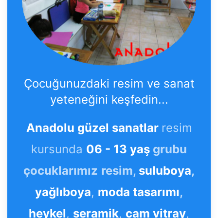
Çocuğunuzdaki resim ve sanat
yeteneğini keşfedin...
Anadolu güzel sanatlar
resim
kursunda
06 - 13 yaş
grubu
çocuklarımız
resim,
suluboya
,
yağlıboya
,
moda tasarımı
,
heykel
,
seramik
,
cam vitray
,