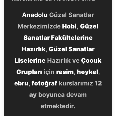
Anadolu
Güzel Sanatlar
Merkezimizde
Hobi
,
Güzel
Sanatlar Fakültelerine
Hazırlık
,
Güzel Sanatlar
Liselerine
Hazırlık ve
Çocuk
Grupları
için
resim
,
heykel
,
e
bru
,
fotoğraf
kurslarımız
12
ay
boyunca devam
etmektedir.