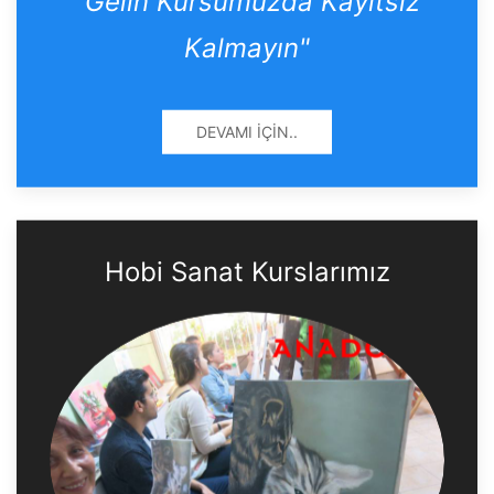
"Gelin Kursumuzda Kayıtsız
Kalmayın"
DEVAMI İÇIN..
Hobi Sanat Kurslarımız