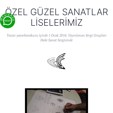
ÖZEL GÜZEL SANATLAR
LISELERIMIZ
Yazan
yasarkarakuzu
içinde
1 Ocak 2016
. Yayınlanan
Sergi Grupları
Hobi Sanat Sergisinde