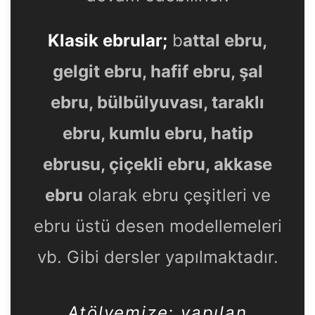
Klasik ebrular;
b
attal ebru,
gelgit ebru, hafif ebru, şal
ebru, bülbülyuvası, taraklı
ebru, kumlu ebru, hatip
ebrusu, çiçekli ebru, akkase
ebru
olarak ebru çeşitleri ve
ebru üstü desen modellemeleri
vb. Gibi dersler yapılmaktadır.
Atölyemize
; yapılan