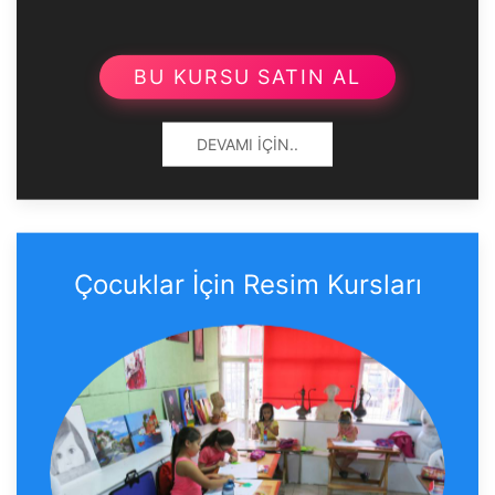
BU KURSU SATIN AL
DEVAMI İÇIN..
Çocuklar İçin Resim Kursları