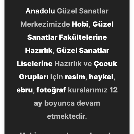
Anadolu
Güzel Sanatlar
Merkezimizde
Hobi
,
Güzel
Sanatlar Fakültelerine
Hazırlık
,
Güzel Sanatlar
Liselerine
Hazırlık ve
Çocuk
Grupları
için
resim
,
heykel
,
e
bru
,
fotoğraf
kurslarımız
12
ay
boyunca devam
etmektedir.