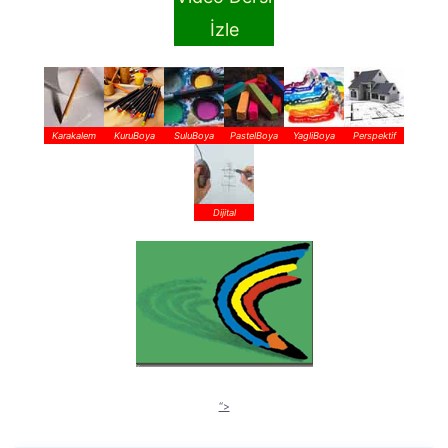
İzle
Karakalem
KuruBoya
SuluBoya
PastelBoya
YagliBoya
Perspektif
Dijital
“>