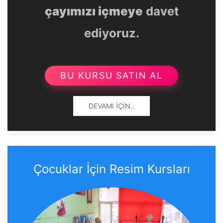
çayımızı içmeye
davet
ediyoruz.
BU KURSU SATIN AL
DEVAMI İÇIN..
Çocuklar İçin Resim Kursları