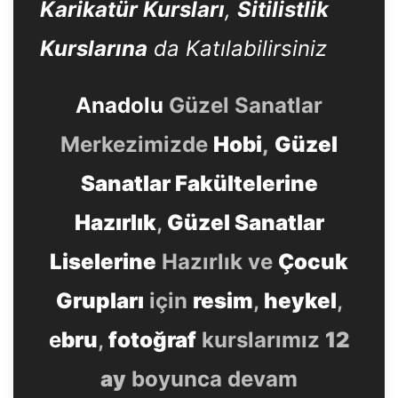
Karikatür Kursları
,
Sitilistlik
Kurslarına
da Katılabilirsiniz
Anadolu
Güzel Sanatlar
Merkezimizde
Hobi
,
Güzel
Sanatlar Fakültelerine
Hazırlık
,
Güzel Sanatlar
Liselerine
Hazırlık ve
Çocuk
Grupları
için
resim
,
heykel
,
e
bru
,
fotoğraf
kurslarımız
12
ay
boyunca devam