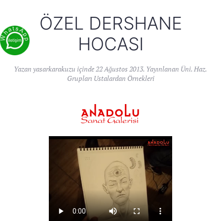
ÖZEL DERSHANE
HOCASI
Yazan
yasarkarakuzu
içinde
22 Ağustos 2013
. Yayınlanan
Üni. Haz.
Grupları Ustalardan Örnekleri