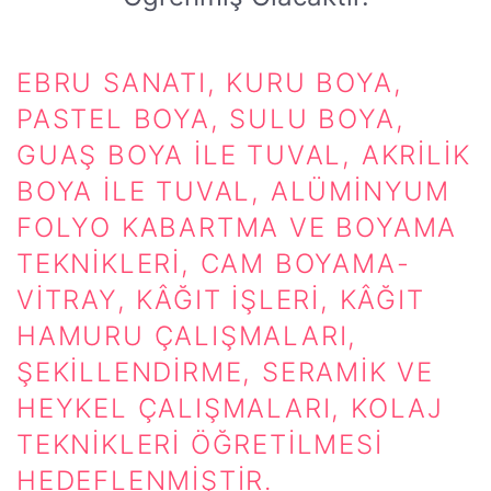
EBRU SANATI, KURU BOYA,
PASTEL BOYA, SULU BOYA,
GUAŞ BOYA ILE TUVAL, AKRILIK
BOYA İLE TUVAL, ALÜMINYUM
FOLYO KABARTMA VE BOYAMA
TEKNIKLERI, CAM BOYAMA-
VITRAY, KÂĞIT İŞLERI, KÂĞIT
HAMURU ÇALIŞMALARI,
ŞEKILLENDIRME, SERAMIK VE
HEYKEL ÇALIŞMALARI, KOLAJ
TEKNIKLERI ÖĞRETILMESI
HEDEFLENMIŞTIR.