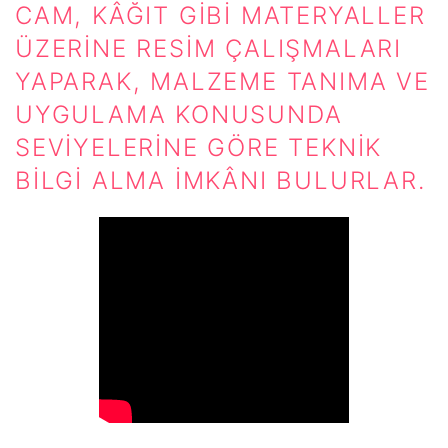
CAM, KÂĞIT GIBI MATERYALLER
ÜZERINE RESIM ÇALIŞMALARI
YAPARAK, MALZEME TANIMA VE
UYGULAMA KONUSUNDA
SEVIYELERINE GÖRE TEKNIK
BILGI ALMA IMKÂNI BULURLAR.