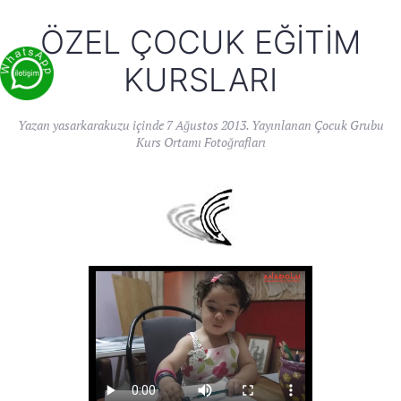
ÖZEL ÇOCUK EĞITIM
KURSLARI
Yazan
yasarkarakuzu
içinde
7 Ağustos 2013
. Yayınlanan
Çocuk Grubu
Kurs Ortamı Fotoğrafları