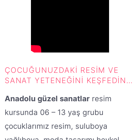
ÇOCUĞUNUZDAKI RESIM VE
SANAT YETENEĞINI KEŞFEDIN…
Anadolu güzel sanatlar
resim
kursunda 06 – 13 yaş grubu
çocuklarımız resim, suluboya
yağlıboya, moda tasarımı heykel