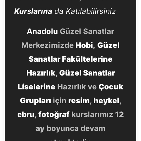
Kurslarına
da Katılabilirsiniz
Anadolu
Güzel Sanatlar
Merkezimizde
Hobi
,
Güzel
Sanatlar Fakültelerine
Hazırlık
,
Güzel Sanatlar
Liselerine
Hazırlık ve
Çocuk
Grupları
için
resim
,
heykel
,
e
bru
,
fotoğraf
kurslarımız
12
ay
boyunca devam