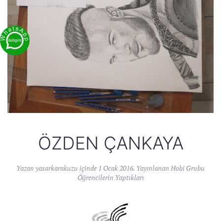
ÖZDEN ÇANKAYA
Yazan
yasarkarakuzu
içinde
1 Ocak 2016
. Yayınlanan
Hobi Grubu
Öğrencilerin Yaptıkları