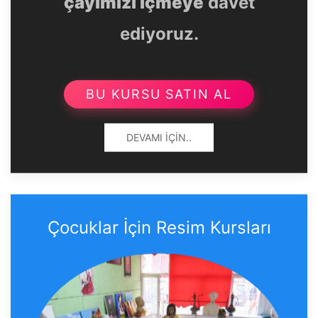
çayımızı içmeye
davet
ediyoruz.
BU KURSU SATIN AL
DEVAMI İÇIN..
Çocuklar İçin Resim Kursları