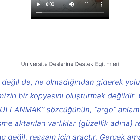
Universite Deslerine Destek Egitimleri
 değil de, ne olmadığından giderek yo
mizin bir kopyasını oluşturmak değildir. 
“KULLANMAK” sözcüğünün, “argo” anlam
me aktarılan varlıklar (güzellik adına) 
 değil, ressam için araçtır. Gerçek am