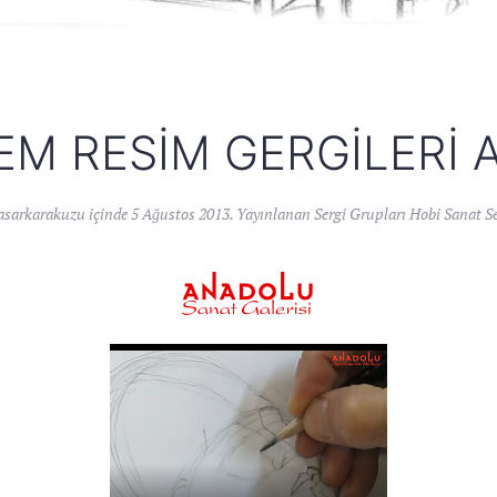
M RESIM GERGILERI 
asarkarakuzu
içinde
5 Ağustos 2013
. Yayınlanan
Sergi Grupları Hobi Sanat S