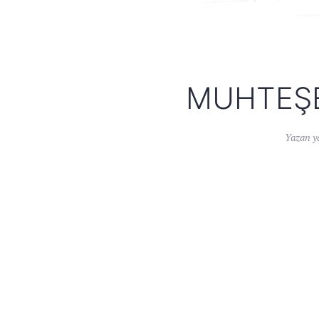
MUHTEŞE
Yazan
y