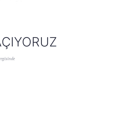
AÇIYORUZ
ergisinde