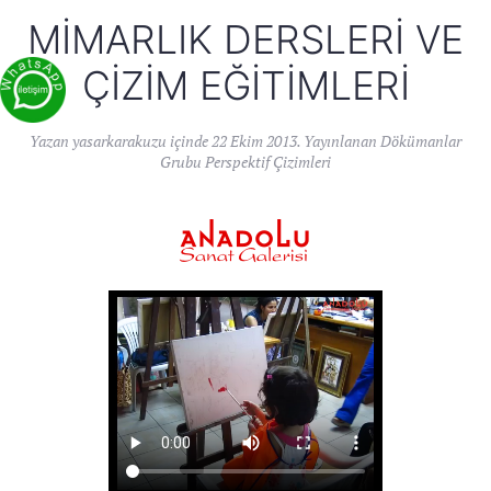
MIMARLIK DERSLERI VE
ÇIZIM EĞITIMLERI
Yazan
yasarkarakuzu
içinde
22 Ekim 2013
. Yayınlanan
Dökümanlar
Grubu Perspektif Çizimleri