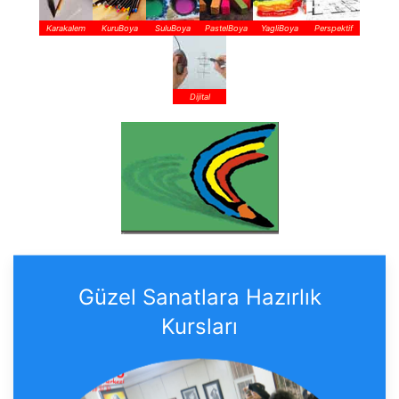
Karakalem
KuruBoya
SuluBoya
PastelBoya
YagliBoya
Perspektif
Dijital
Güzel Sanatlara Hazırlık
Kursları