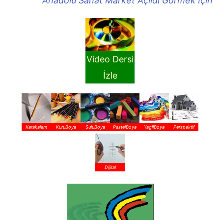
Anadolu Sanat Market Açıldı Görmek İçin
Video Dersi
İzle
Karakalem
KuruBoya
SuluBoya
PastelBoya
YagliBoya
Perspektif
Dijital