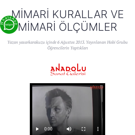
MIMARI KURALLAR VE
MIMARI ÖLÇÜMLER
Yazan
yasarkarakuzu
içinde
6 Ağustos 2013
. Yayınlanan
Hobi Grubu
Öğrencilerin Yaptıkları