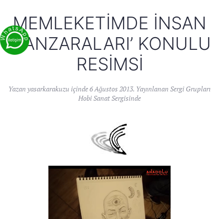
MEMLEKETIMDE İNSAN
MANZARALARI’ KONULU
RESIMSI
Yazan
yasarkarakuzu
içinde
6 Ağustos 2013
. Yayınlanan
Sergi Grupları
Hobi Sanat Sergisinde