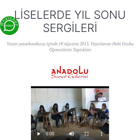
LISELERDE YIL SONU
SERGILERI
Yazan
yasarkarakuzu
içinde
19 Ağustos 2013
. Yayınlanan
Hobi Grubu
Öğrencilerin Yaptıkları