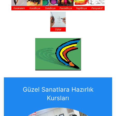
Karakalem
KuruBoya
SuluBoya
PastelBoya
YagliBoya
Perspektif
Dijital
Güzel Sanatlara Hazırlık
Kursları