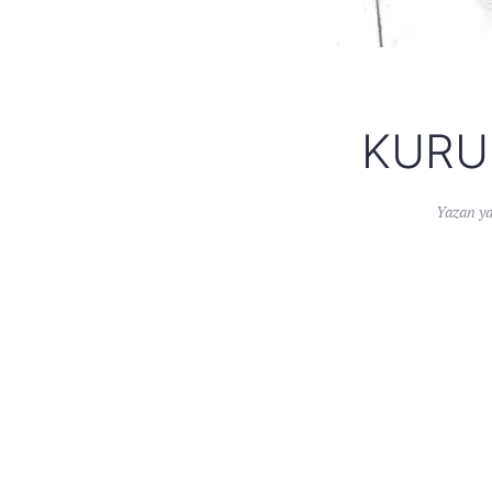
KURU 
Yazan
y