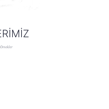
ERIMIZ
Örnekler