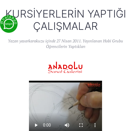
KURSIYERLERIN YAPTIĞI
ÇALIŞMALAR
Yazan
yasarkarakuzu
içinde
27 Nisan 2011
. Yayınlanan
Hobi Grubu
Öğrencilerin Yaptıkları