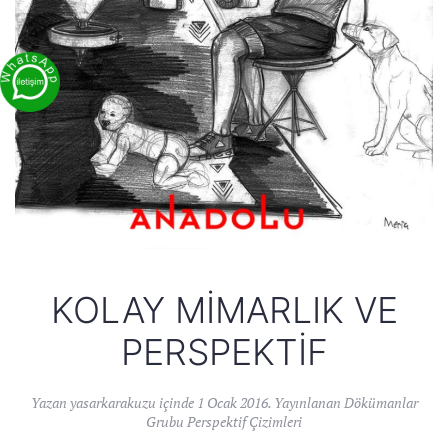
KOLAY MIMARLIK VE
PERSPEKTIF
Yazan
yasarkarakuzu
içinde
1 Ocak 2016
. Yayınlanan
Dökümanlar
Grubu Perspektif Çizimleri