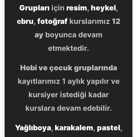
Grupları
için
resim
,
heykel
,
e
bru
,
fotoğraf
kurslarımız
12
ay
boyunca devam
etmektedir.
Hobi ve çocuk gruplarında
kayıtlarımız 1 aylık yapılır ve
kursiyer istediği kadar
kurslara devam edebilir.
Yağlıboya
,
karakalem
,
pastel
,