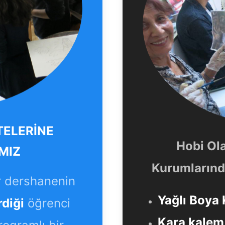
TELERİNE
Hobi Ol
MIZ
Kurumlarında
r dershanenin
Yağlı Boya 
rdiği
öğrenci
Kara kalem 
programlı bir