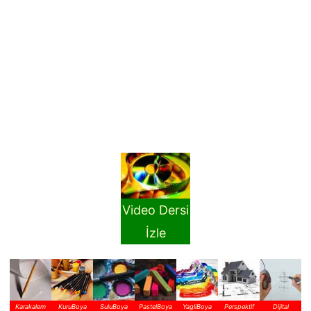
Video Dersi
İzle
Karakalem
KuruBoya
SuluBoya
PastelBoya
YagliBoya
Perspektif
Dijital