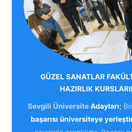
GÜZEL SANATLAR FAKÜL
HAZIRLIK KURSLARI
Sevgili Üniversite
Adayları
;
Bi
başarısı üniversiteye yerleşti
sayısıyla orantılıdır. Başarı; 