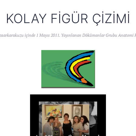
KOLAY FIGÜR ÇIZIMI
asarkarakuzu
içinde
1 Mayıs 2011
. Yayınlanan
Dökümanlar Grubu Anatomi K