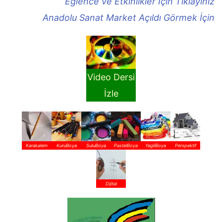
Eğlence ve Etkinlikler İçin Tıklayınız
Anadolu Sanat Market Açıldı Görmek İçin
Video Dersi
İzle
Karakalem
KuruBoya
SuluBoya
PastelBoya
YagliBoya
Perspektif
Dijital