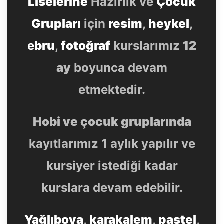
Liselerine
Hazırlık ve
Çocuk
Grupları
için
resim
,
heykel
,
e
bru
,
fotoğraf
kurslarımız
12
ay
boyunca devam
etmektedir.
Hobi ve çocuk gruplarında
kayıtlarımız 1 aylık yapılır ve
kursiyer istediği kadar
kurslara devam edebilir.
Yağlıboya
,
karakalem
,
pastel
,