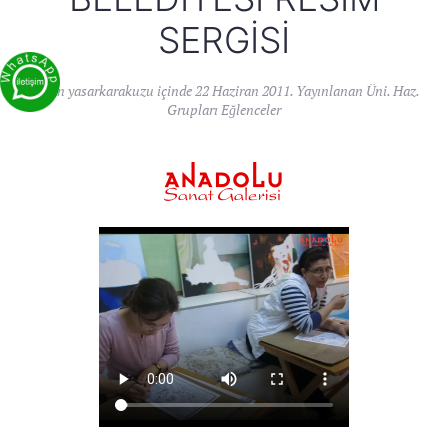
SERGISI
Yazan
yasarkarakuzu
içinde
22 Haziran 2011
. Yayınlanan
Üni. Haz.
Grupları Eğlenceler