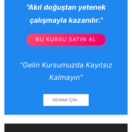
"Akıl doğuştan yetenek
çalışmayla kazanılır."
BU KURSU SATIN AL
"Gelin Kursumuzda Kayıtsız
Kalmayın"
DEVAMI İÇIN..