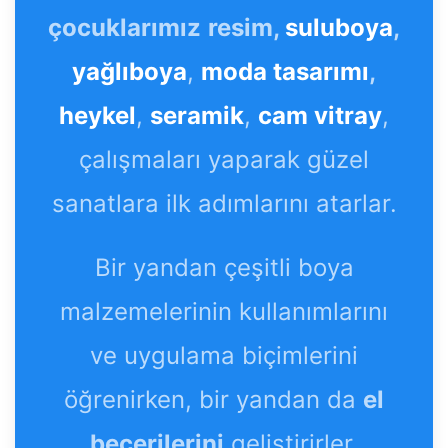
çocuklarımız
resim,
suluboya
,
yağlıboya
,
moda tasarımı
,
heykel
,
seramik
,
cam vitray
,
çalışmaları yaparak güzel
sanatlara ilk adımlarını atarlar.
Bir yandan çeşitli boya
malzemelerinin kullanımlarını
ve uygulama biçimlerini
öğrenirken, bir yandan da
el
becerilerini
geliştirirler.