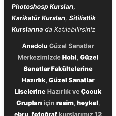
Photoshosp Kursları
,
Karikatür Kursları
,
Sitilistlik
Kurslarına
da Katılabilirsiniz
Anadolu
Güzel Sanatlar
Merkezimizde
Hobi
,
Güzel
Sanatlar Fakültelerine
Hazırlık
,
Güzel Sanatlar
Liselerine
Hazırlık ve
Çocuk
Grupları
için
resim
,
heykel
,
e
bru
,
fotoğraf
kurslarımız
12