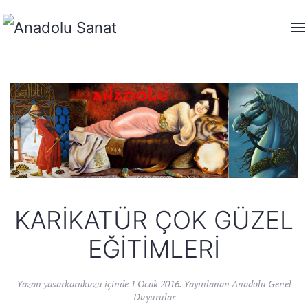
KARIKATÜR ÇOK GÜZEL
EĞITIMLERI
Yazan
yasarkarakuzu
içinde
1 Ocak 2016
. Yayınlanan
Anadolu Genel
Duyurular