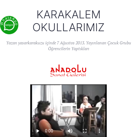
KARAKALEM
OKULLARIMIZ
Yazan
yasarkarakuzu
içinde
7 Ağustos 2013
. Yayınlanan
Çocuk Grubu
Öğrencilerin Yaptıkları