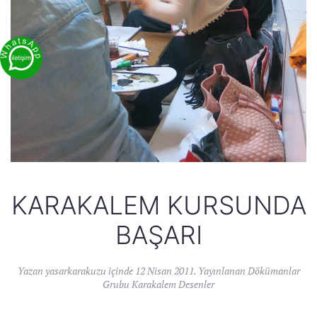
KARAKALEM KURSUNDA
BAŞARI
Yazan
yasarkarakuzu
içinde
12 Nisan 2011
. Yayınlanan
Dökümanlar
Grubu Karakalem Desenler