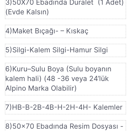
3)50X70 Ebadında Duralet (1 Adet)
(Evde Kalsın)
4)Maket Bıçağı- – Kıskaç
5)Silgi-Kalem Silgi-Hamur Silgi
6)Kuru–Sulu Boya (Sulu boyanın
kalem hali) (48 -36 veya 24’lük
Alpino Marka Olabilir)
7)HB-B-2B-4B-H-2H-4H- Kalemler
8)50×70 Ebadında Resim Dosyası -