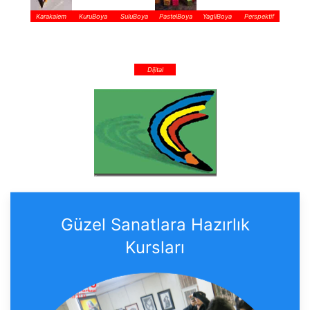
Karakalem
KuruBoya
SuluBoya
PastelBoya
YagliBoya
Perspektif
Dijital
Güzel Sanatlara Hazırlık
Kursları