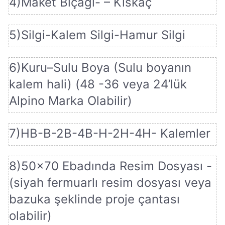
4)Maket Bıçağı- – Kıskaç
5)Silgi-Kalem Silgi-Hamur Silgi
6)Kuru–Sulu Boya (Sulu boyanın
kalem hali) (48 -36 veya 24’lük
Alpino Marka Olabilir)
7)HB-B-2B-4B-H-2H-4H- Kalemler
8)50×70 Ebadında Resim Dosyası -
(siyah fermuarlı resim dosyası veya
bazuka şeklinde proje çantası
olabilir)