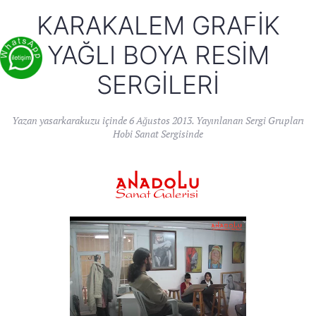
KARAKALEM GRAFIK
YAĞLI BOYA RESIM
SERGILERI
Yazan
yasarkarakuzu
içinde
6 Ağustos 2013
. Yayınlanan
Sergi Grupları
Hobi Sanat Sergisinde