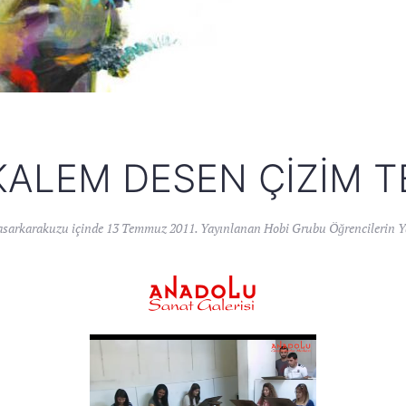
ALEM DESEN ÇIZIM T
asarkarakuzu
içinde
13 Temmuz 2011
. Yayınlanan
Hobi Grubu Öğrencilerin Y