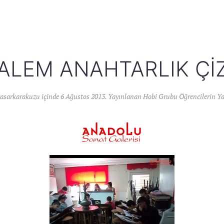
ALEM ANAHTARLIK ÇIZ
yasarkarakuzu
içinde
6 Ağustos 2013
. Yayınlanan
Hobi Grubu Öğrencilerin Ya