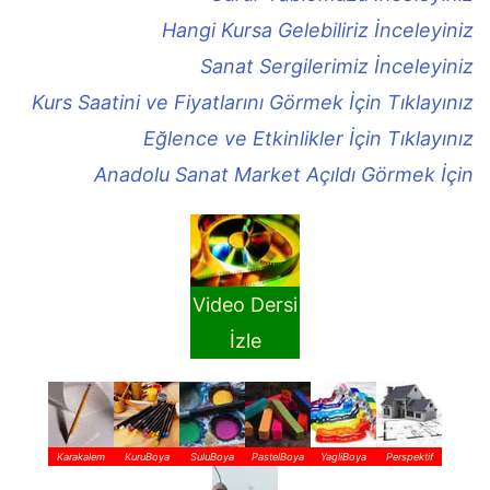
Hangi Kursa Gelebiliriz İnceleyiniz
Sanat Sergilerimiz İnceleyiniz
Kurs Saatini ve Fiyatlarını Görmek İçin Tıklayınız
Eğlence ve Etkinlikler İçin Tıklayınız
Anadolu Sanat Market Açıldı Görmek İçin
Video Dersi
İzle
Karakalem
KuruBoya
SuluBoya
PastelBoya
YagliBoya
Perspektif