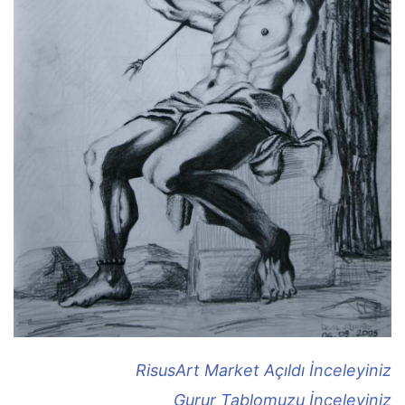
RisusArt Market Açıldı İnceleyiniz
Gurur Tablomuzu İnceleyiniz