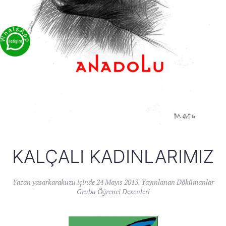
KALÇALI KADINLARIMIZ
Yazan
yasarkarakuzu
içinde
24 Mayıs 2013
. Yayınlanan
Dökümanlar
Grubu Öğrenci Desenleri