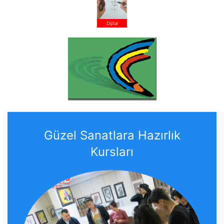
Dijital
Güzel Sanatlara Hazırlık
Kursları