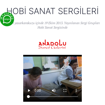
HOBI SANAT SERGILERI
Yazan
yasarkarakuzu
içinde
19 Ekim 2013
. Yayınlanan
Sergi Grupları
Hobi Sanat Sergisinde