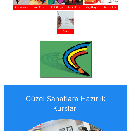
Karakalem
KuruBoya
SuluBoya
PastelBoya
YagliBoya
Perspektif
Dijital
Güzel Sanatlara Hazırlık
Kursları