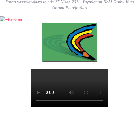
Yazan
yasarkarakuzu
içinde
27 Nisan 2011
. Yayınlanan
Hobi Grubu Kurs
Ortamı Fotoğrafları