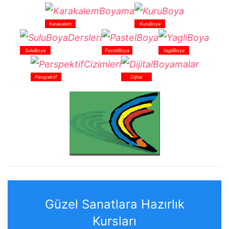
Karakalem
KuruBoya
SuluBoya
PastelBoya
YagliBoya
Perspektif
Dijital
Güzel Sanatlara Hazırlık
Kursları