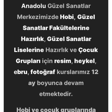
Anadolu
Güzel Sanatlar
Merkezimizde
Hobi
,
Güzel
Sanatlar Fakültelerine
Hazırlık
,
Güzel Sanatlar
Liselerine
Hazırlık ve
Çocuk
Grupları
için
resim
,
heykel
,
e
bru
,
fotoğraf
kurslarımız
12
ay
boyunca devam
etmektedir.
Hobi ve çocuk gruplarında