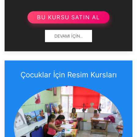
BU KURSU SATIN AL
DEVAMI İÇIN..
Çocuklar İçin Resim Kursları