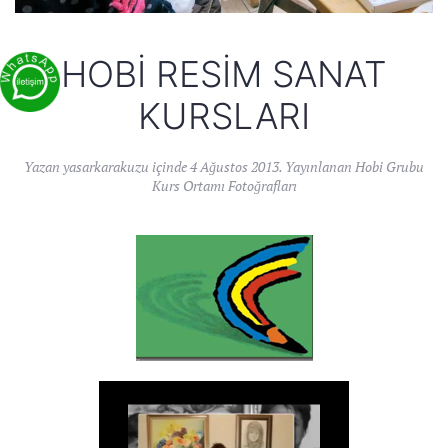
HOBI RESIM SANAT
KURSLARI
Yazan
yasarkarakuzu
içinde
4 Ağustos 2013
. Yayınlanan
Hobi Grubu
Kurs Ortamı Fotoğrafları