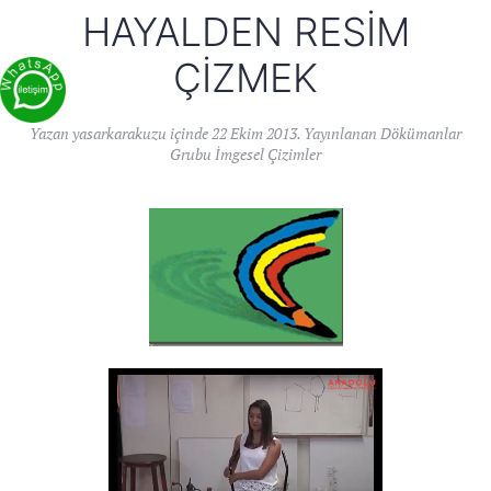
HAYALDEN RESIM
ÇIZMEK
Yazan
yasarkarakuzu
içinde
22 Ekim 2013
. Yayınlanan
Dökümanlar
Grubu İmgesel Çizimler