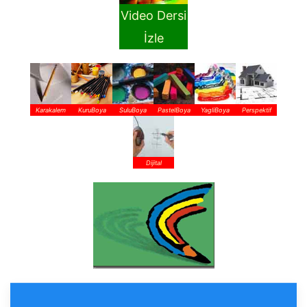
Video Dersi
İzle
Karakalem
KuruBoya
SuluBoya
PastelBoya
YagliBoya
Perspektif
Dijital