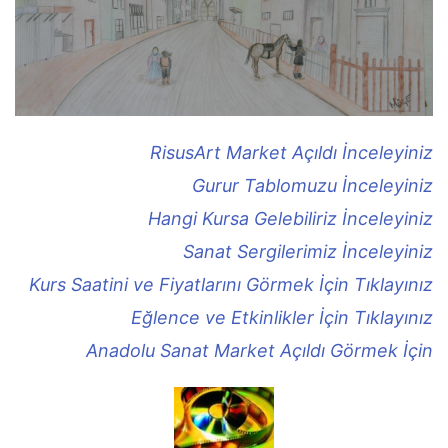
RisusArt Market Açıldı İnceleyiniz
Gurur Tablomuzu İnceleyiniz
Hangi Kursa Gelebiliriz İnceleyiniz
Sanat Sergilerimiz İnceleyiniz
Kurs Saatini ve Fiyatlarını Görmek İçin Tıklayınız
Eğlence ve Etkinlikler İçin Tıklayınız
Anadolu Sanat Market Açıldı Görmek İçin