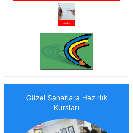
Dijital
Güzel Sanatlara Hazırlık
Kursları