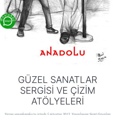
GÜZEL SANATLAR
SERGISI VE ÇIZIM
ATÖLYELERI
Yazan
yasarkarakuzu
içinde
5 Ağustos 2013
. Yayınlanan
Sergi Grupları