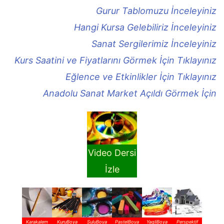
Gurur Tablomuzu İnceleyiniz
Hangi Kursa Gelebiliriz İnceleyiniz
Sanat Sergilerimiz İnceleyiniz
Kurs Saatini ve Fiyatlarını Görmek İçin Tıklayınız
Eğlence ve Etkinlikler İçin Tıklayınız
Anadolu Sanat Market Açıldı Görmek İçin
Video Dersi
İzle
Karakalem
KuruBoya
SuluBoya
PastelBoya
YagliBoya
Perspektif