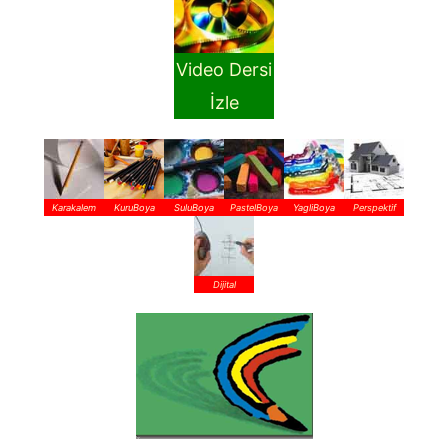
Video Dersi
İzle
Karakalem
KuruBoya
SuluBoya
PastelBoya
YagliBoya
Perspektif
Dijital