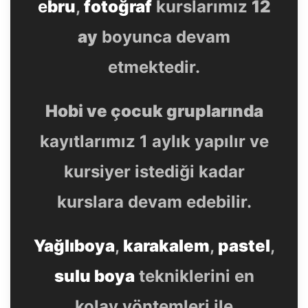
e
bru
,
fotoğraf
kurslarımız
12
ay
boyunca devam
etmektedir.
Hobi ve çocuk gruplarında
kayıtlarımız 1 aylık yapılır ve
kursiyer istediği kadar
kurslara devam edebilir.
Yağlıboya
,
karakalem
,
pastel
,
sulu boya
tekniklerini en
kolay yöntemleri ile