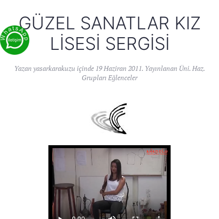
GÜZEL SANATLAR KIZ
LISESI SERGISI
Yazan
yasarkarakuzu
içinde
19 Haziran 2011
. Yayınlanan
Üni. Haz.
Grupları Eğlenceler