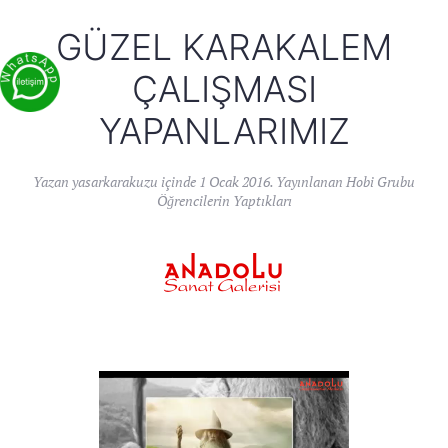
GÜZEL KARAKALEM
ÇALIŞMASI
YAPANLARIMIZ
Yazan
yasarkarakuzu
içinde
1 Ocak 2016
. Yayınlanan
Hobi Grubu
Öğrencilerin Yaptıkları