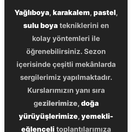
Yağlıboya
,
karakalem
,
pastel
,
sulu boya
tekniklerini en
kolay yöntemleri ile
öğrenebilirsiniz. Sezon
içerisinde çeşitli mekânlarda
sergilerimiz yapılmaktadır.
Kurslarımızın yanı sıra
g
ezilerimize,
doğa
yürüyüşlerimize
,
yemekli-
eğlenceli
toplantılarımıza