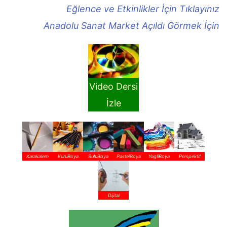
Eğlence ve Etkinlikler İçin Tıklayınız
Anadolu Sanat Market Açıldı Görmek İçin
Video Dersi
İzle
Karakalem
KuruBoya
SuluBoya
PastelBoya
YagliBoya
Perspektif
Dijital