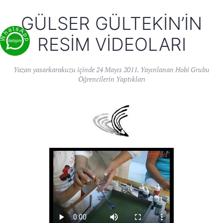
GÜLSER GÜLTEKIN’IN
RESIM VIDEOLARI
Yazan
yasarkarakuzu
içinde
24 Mayıs 2011
. Yayınlanan
Hobi Grubu
Öğrencilerin Yaptıkları