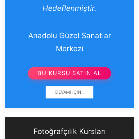
Hedeflenmiştir.
Anadolu Güzel Sanatlar
Merkezi
BU KURSU SATIN AL
DEVAMI İÇIN..
Fotoğrafçılık Kursları