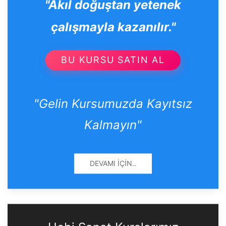
"Akıl doğuştan yetenek
çalışmayla kazanılır."
BU KURSU SATIN AL
"Gelin Kursumuzda Kayıtsız
Kalmayın"
DEVAMI İÇIN..