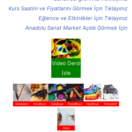
Kurs Saatini ve Fiyatlarını Görmek İçin Tıklayınız
Eğlence ve Etkinlikler İçin Tıklayınız
Anadolu Sanat Market Açıldı Görmek İçin
Video Dersi
İzle
Karakalem
KuruBoya
SuluBoya
PastelBoya
YagliBoya
Perspektif
Dijital