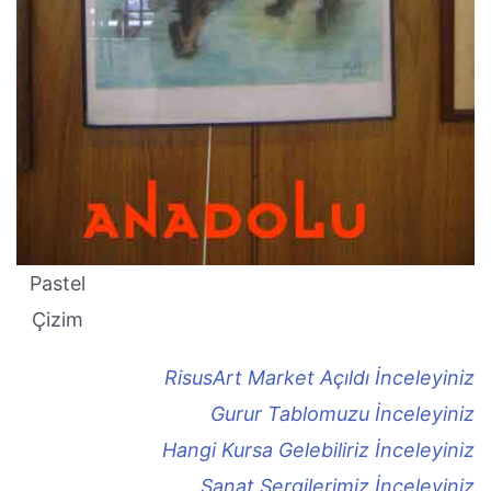
Pastel
Çizim
RisusArt Market Açıldı İnceleyiniz
Gurur Tablomuzu İnceleyiniz
Hangi Kursa Gelebiliriz İnceleyiniz
Sanat Sergilerimiz İnceleyiniz