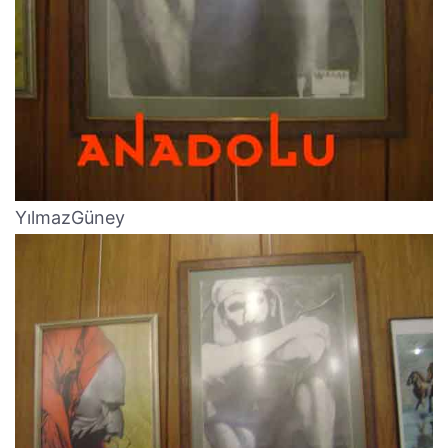
YılmazGüney