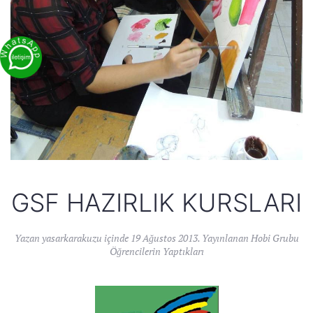
GSF HAZIRLIK KURSLARI
Yazan
yasarkarakuzu
içinde
19 Ağustos 2013
. Yayınlanan
Hobi Grubu
Öğrencilerin Yaptıkları