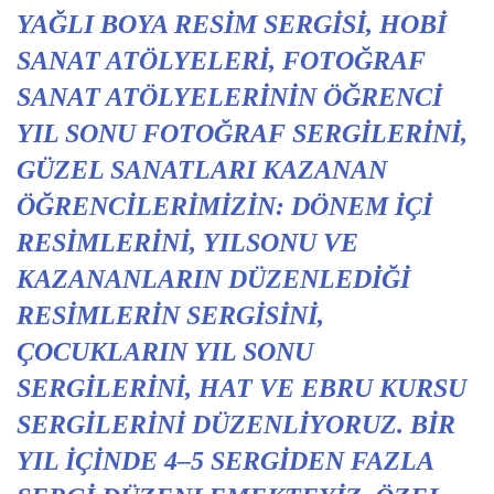
YAĞLI BOYA RESIM SERGISI, HOBI
SANAT ATÖLYELERI, FOTOĞRAF
SANAT ATÖLYELERININ ÖĞRENCI
YIL SONU FOTOĞRAF SERGILERINI,
GÜZEL SANATLARI KAZANAN
ÖĞRENCILERIMIZIN: DÖNEM IÇI
RESIMLERINI, YILSONU VE
KAZANANLARIN DÜZENLEDIĞI
RESIMLERIN SERGISINI,
ÇOCUKLARIN YIL SONU
SERGILERINI, HAT VE EBRU KURSU
SERGILERINI DÜZENLIYORUZ. BIR
YIL IÇINDE 4–5 SERGIDEN FAZLA