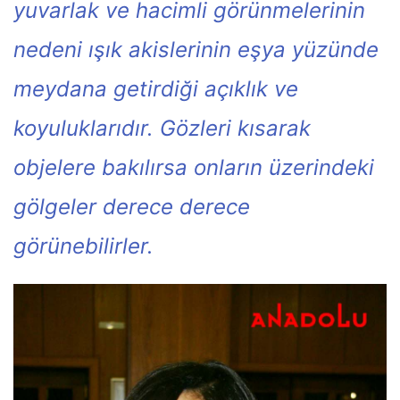
yuvarlak ve hacimli görünmelerinin
nedeni ışık akislerinin eşya yüzünde
meydana getirdiği açıklık ve
koyuluklarıdır. Gözleri kısarak
objelere bakılırsa onların üzerindeki
gölgeler derece derece
görünebilirler.