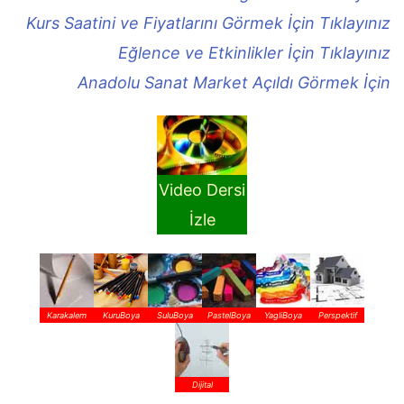
Kurs Saatini ve Fiyatlarını Görmek İçin Tıklayınız
Eğlence ve Etkinlikler İçin Tıklayınız
Anadolu Sanat Market Açıldı Görmek İçin
Video Dersi
İzle
Karakalem
KuruBoya
SuluBoya
PastelBoya
YagliBoya
Perspektif
Dijital