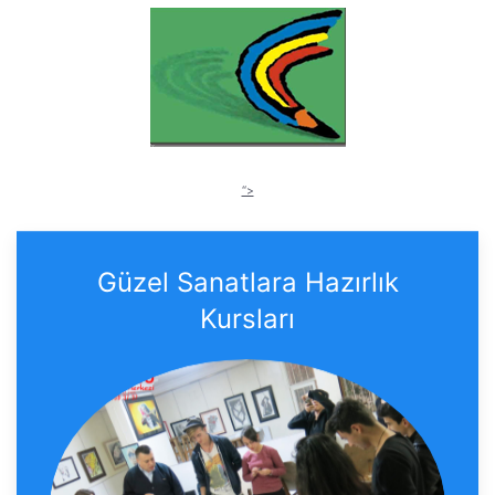
“>
Güzel Sanatlara Hazırlık
Kursları