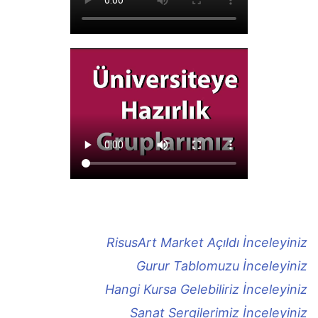
RisusArt Market Açıldı İnceleyiniz
Gurur Tablomuzu İnceleyiniz
Hangi Kursa Gelebiliriz İnceleyiniz
Sanat Sergilerimiz İnceleyiniz