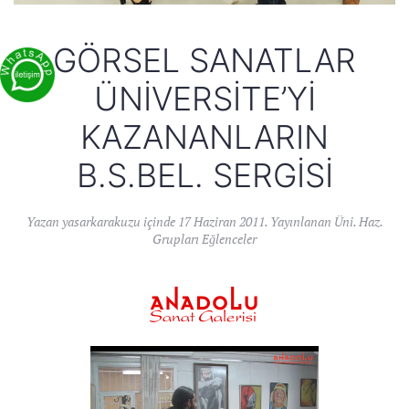
GÖRSEL SANATLAR
ÜNIVERSITE’YI
KAZANANLARIN
B.S.BEL. SERGISI
Yazan
yasarkarakuzu
içinde
17 Haziran 2011
. Yayınlanan
Üni. Haz.
Grupları Eğlenceler