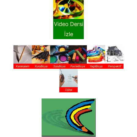
Video Dersi
İzle
Karakalem
KuruBoya
SuluBoya
PastelBoya
YagliBoya
Perspektif
Dijital