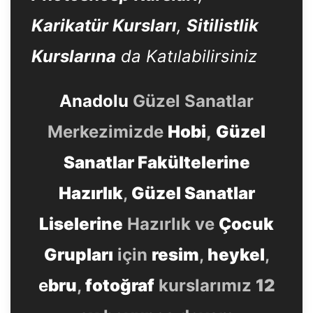
Karikatür Kursları
,
Sitilistlik
Kurslarına
da Katılabilirsiniz
Anadolu
Güzel Sanatlar
Merkezimizde
Hobi
,
Güzel
Sanatlar Fakültelerine
Hazırlık
,
Güzel Sanatlar
Liselerine
Hazırlık ve
Çocuk
Grupları
için
resim
,
heykel
,
e
bru
,
fotoğraf
kurslarımız
12