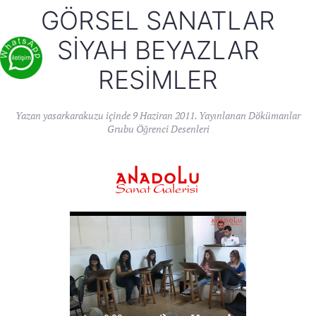
GÖRSEL SANATLAR
SIYAH BEYAZLAR
RESIMLER
Yazan
yasarkarakuzu
içinde
9 Haziran 2011
. Yayınlanan
Dökümanlar
Grubu Öğrenci Desenleri