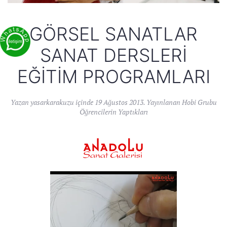
GÖRSEL SANATLAR
SANAT DERSLERI
EĞITIM PROGRAMLARI
Yazan
yasarkarakuzu
içinde
19 Ağustos 2013
. Yayınlanan
Hobi Grubu
Öğrencilerin Yaptıkları