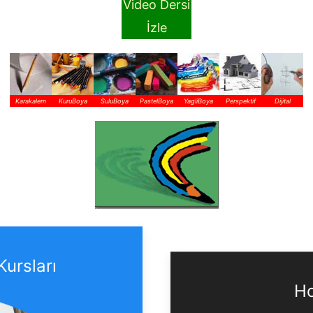
Video Dersi
İzle
Karakalem
KuruBoya
SuluBoya
PastelBoya
YagliBoya
Perspektif
Dijital
Kursları
Ho