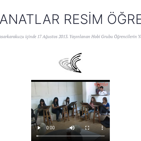
ANATLAR RESIM ÖĞR
asarkarakuzu
içinde
17 Ağustos 2013
. Yayınlanan
Hobi Grubu Öğrencilerin Ya