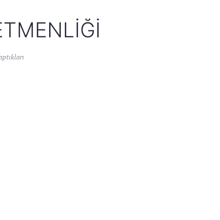
ETMENLIĞI
ptıkları