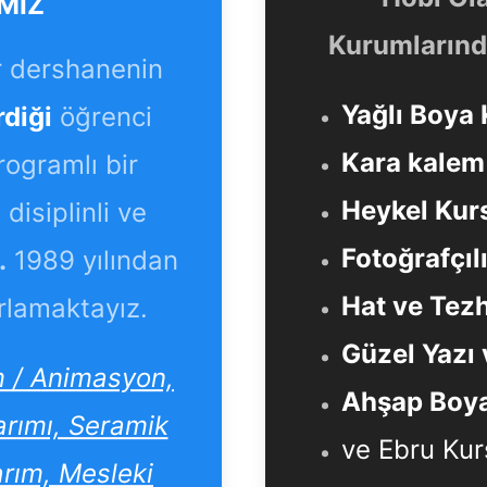
MIZ
Kurumlarında
r dershanenin
Yağlı Boya 
rdiği
öğrenci
Kara kalem 
programlı bir
Heykel Kurs
disiplinli ve
Fotoğrafçıl
.
1989 yılından
Hat ve Tezh
rlamaktayız.
Güzel Yazı 
lm / Animasyon,
Ahşap Boya
arımı, Seramik
ve Ebru Kur
arım, Mesleki