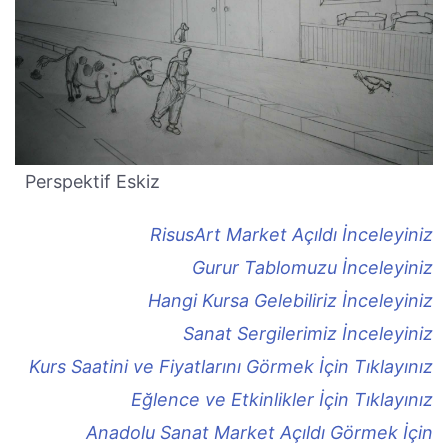
Perspektif Eskiz
RisusArt Market Açıldı İnceleyiniz
Gurur Tablomuzu İnceleyiniz
Hangi Kursa Gelebiliriz İnceleyiniz
Sanat Sergilerimiz İnceleyiniz
Kurs Saatini ve Fiyatlarını Görmek İçin Tıklayınız
Eğlence ve Etkinlikler İçin Tıklayınız
Anadolu Sanat Market Açıldı Görmek İçin