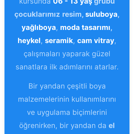
kursunda
06 - 13 yaş
grubu
çocuklarımız
resim,
suluboya
,
yağlıboya
,
moda tasarımı
,
heykel
,
seramik
,
cam vitray
,
çalışmaları yaparak güzel
sanatlara ilk adımlarını atarlar.
Bir yandan çeşitli boya
malzemelerinin kullanımlarını
ve uygulama biçimlerini
öğrenirken, bir yandan da
el