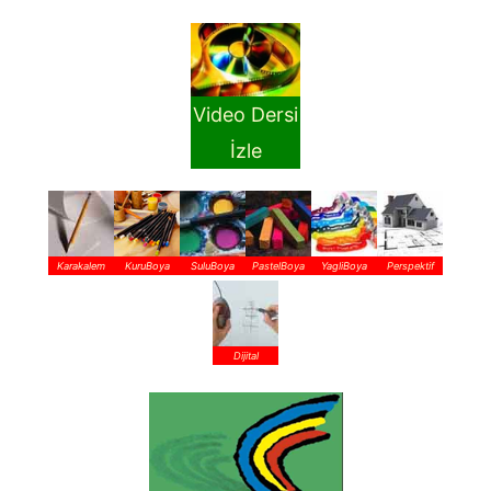
Video Dersi
İzle
Karakalem
KuruBoya
SuluBoya
PastelBoya
YagliBoya
Perspektif
Dijital