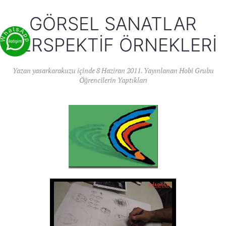
GÖRSEL SANATLAR
PERSPEKTIF ÖRNEKLERI
Yazan
yasarkarakuzu
içinde
8 Haziran 2011
. Yayınlanan
Hobi Grubu
Öğrencilerin Yaptıkları