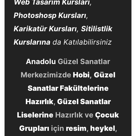
Web Tasarım Kursları
,
Photoshosp Kursları
,
Karikatür Kursları
,
Sitilistlik
Kurslarına
da Katılabilirsiniz
Anadolu
Güzel Sanatlar
Merkezimizde
Hobi
,
Güzel
Sanatlar Fakültelerine
Hazırlık
,
Güzel Sanatlar
Liselerine
Hazırlık ve
Çocuk
Grupları
için
resim
,
heykel
,