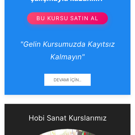
BU KURSU SATIN AL
"Gelin Kursumuzda Kayıtsız
Kalmayın"
DEVAMI İÇIN..
Hobi Sanat Kurslarımız