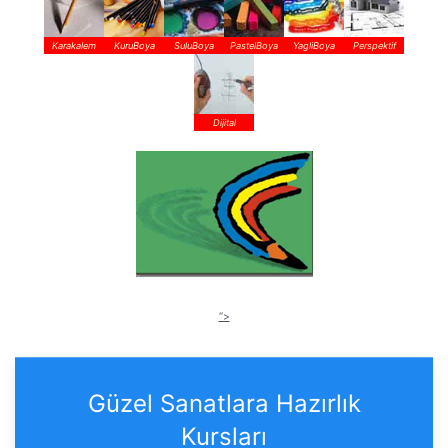
Karakalem
KuruBoya
SuluBoya
PastelBoya
YagliBoya
Perspektif
Dijital
“>
Güzel Sanatlara Hazırlık
Kursları