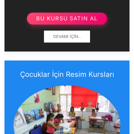
BU KURSU SATIN AL
DEVAMI İÇIN..
Çocuklar İçin Resim Kursları