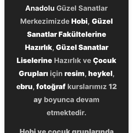
Anadolu
Güzel Sanatlar
Merkezimizde
Hobi
,
Güzel
Sanatlar Fakültelerine
Hazırlık
,
Güzel Sanatlar
Liselerine
Hazırlık ve
Çocuk
Grupları
için
resim
,
heykel
,
e
bru
,
fotoğraf
kurslarımız
12
ay
boyunca devam
etmektedir.
Hobi ve çocuk gruplarında