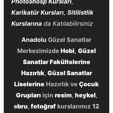
Photoshosp Kursları
,
Karikatür Kursları
,
Sitilistlik
Kurslarına
da Katılabilirsiniz
Anadolu
Güzel Sanatlar
Merkezimizde
Hobi
,
Güzel
Sanatlar Fakültelerine
Hazırlık
,
Güzel Sanatlar
Liselerine
Hazırlık ve
Çocuk
Grupları
için
resim
,
heykel
,
e
bru
,
fotoğraf
kurslarımız
12