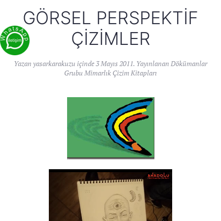
GÖRSEL PERSPEKTIF
ÇIZIMLER
Yazan
yasarkarakuzu
içinde
3 Mayıs 2011
. Yayınlanan
Dökümanlar
Grubu Mimarlık Çizim Kitapları