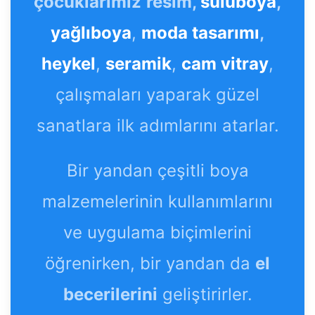
çocuklarımız
resim,
suluboya
,
yağlıboya
,
moda tasarımı
,
heykel
,
seramik
,
cam vitray
,
çalışmaları yaparak güzel
sanatlara ilk adımlarını atarlar.
Bir yandan çeşitli boya
malzemelerinin kullanımlarını
ve uygulama biçimlerini
öğrenirken, bir yandan da
el
becerilerini
geliştirirler.