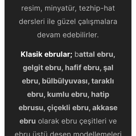
resim, minyatür, tezhip-hat
dersleri ile güzel çalışmalara
devam edebilirler.
Klasik ebrular;
b
attal ebru,
gelgit ebru, hafif ebru, şal
ebru, bülbülyuvası, taraklı
ebru, kumlu ebru, hatip
ebrusu, çiçekli ebru, akkase
ebru
olarak ebru çeşitleri ve
ebru üstü desen modellemeleri