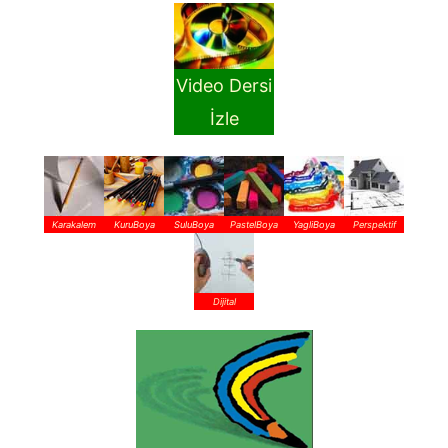
Video Dersi
İzle
Karakalem
KuruBoya
SuluBoya
PastelBoya
YagliBoya
Perspektif
Dijital