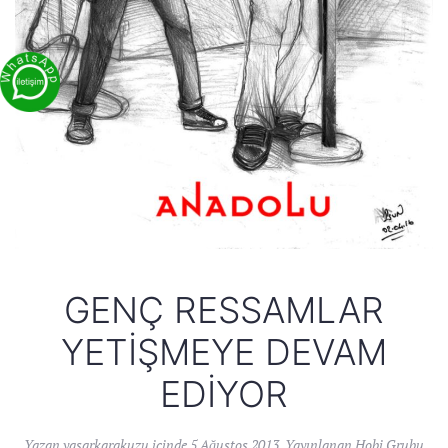
GENÇ RESSAMLAR
YETIŞMEYE DEVAM
EDIYOR
Yazan
yasarkarakuzu
içinde
5 Ağustos 2013
. Yayınlanan
Hobi Grubu