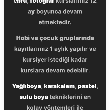
e
bru
,
fotoğraf
kurslarımız
12
ay
boyunca devam
etmektedir.
Hobi ve çocuk gruplarında
kayıtlarımız 1 aylık yapılır ve
kursiyer istediği kadar
kurslara devam edebilir.
Yağlıboya
,
karakalem
,
pastel
,
sulu boya
tekniklerini en
kolay yöntemleri ile