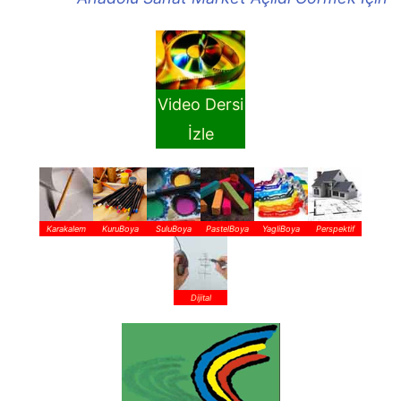
Video Dersi
İzle
Karakalem
KuruBoya
SuluBoya
PastelBoya
YagliBoya
Perspektif
Dijital