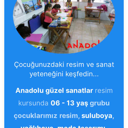
Çocuğunuzdaki resim ve sanat
yeteneğini keşfedin...
Anadolu güzel sanatlar
resim
kursunda
06 - 13 yaş
grubu
çocuklarımız
resim,
suluboya
,
yağlıboya
,
moda tasarımı
,