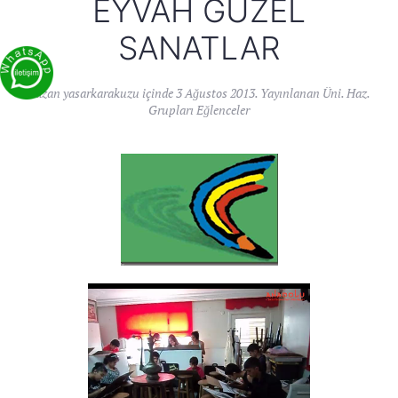
EYVAH GÜZEL
SANATLAR
Yazan
yasarkarakuzu
içinde
3 Ağustos 2013
. Yayınlanan
Üni. Haz.
Grupları Eğlenceler