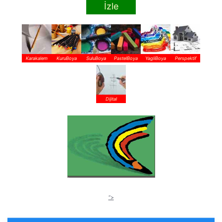
İzle
Karakalem
KuruBoya
SuluBoya
PastelBoya
YagliBoya
Perspektif
Dijital
“>