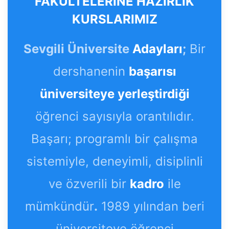
FAKÜLTELERİNE HAZIRLIK
KURSLARIMIZ
Sevgili Üniversite
Adayları
;
Bir
dershanenin
başarısı
üniversiteye yerleştirdiği
öğrenci sayısıyla orantılıdır.
Başarı; programlı bir çalışma
sistemiyle, deneyimli, disiplinli
ve özverili bir
kadro
ile
mümkündür
.
1989 yılından beri
üniversiteye öğrenci