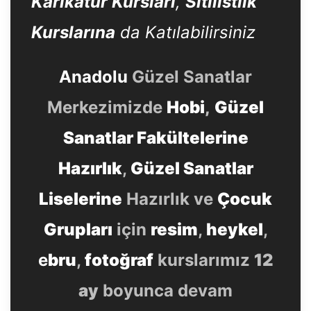
Karikatür Kursları
,
Sitilistlik
Kurslarına
da Katılabilirsiniz
Anadolu
Güzel Sanatlar
Merkezimizde
Hobi
,
Güzel
Sanatlar Fakültelerine
Hazırlık
,
Güzel Sanatlar
Liselerine
Hazırlık ve
Çocuk
Grupları
için
resim
,
heykel
,
e
bru
,
fotoğraf
kurslarımız
12
ay
boyunca devam