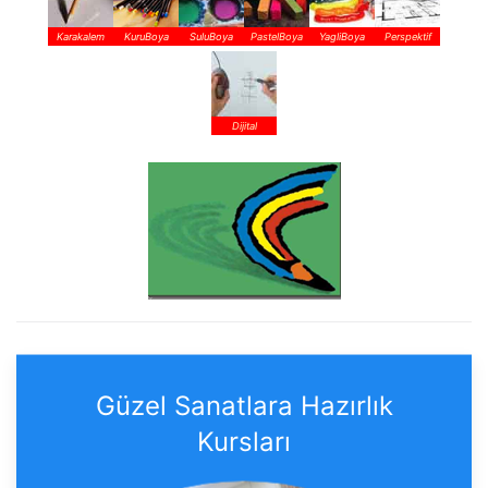
Karakalem
KuruBoya
SuluBoya
PastelBoya
YagliBoya
Perspektif
Dijital
Güzel Sanatlara Hazırlık
Kursları