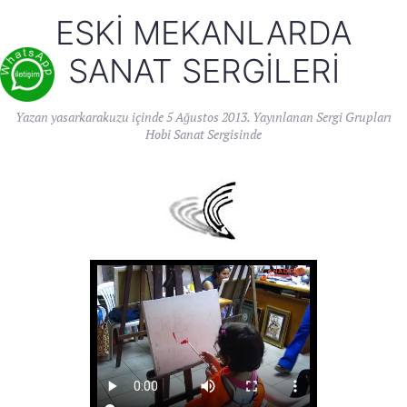
ESKI MEKANLARDA
SANAT SERGILERI
Yazan
yasarkarakuzu
içinde
5 Ağustos 2013
. Yayınlanan
Sergi Grupları
Hobi Sanat Sergisinde