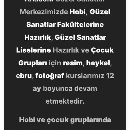
Merkezimizde
Hobi
,
Güzel
Sanatlar Fakültelerine
Hazırlık
,
Güzel Sanatlar
Liselerine
Hazırlık ve
Çocuk
Grupları
için
resim
,
heykel
,
e
bru
,
fotoğraf
kurslarımız
12
ay
boyunca devam
etmektedir.
Hobi ve çocuk gruplarında