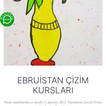
EBRUISTAN ÇIZIM
KURSLARI
Yazan
yasarkarakuzu
içinde
11 Ağustos 2013
. Yayınlanan
Çocuk Grubu