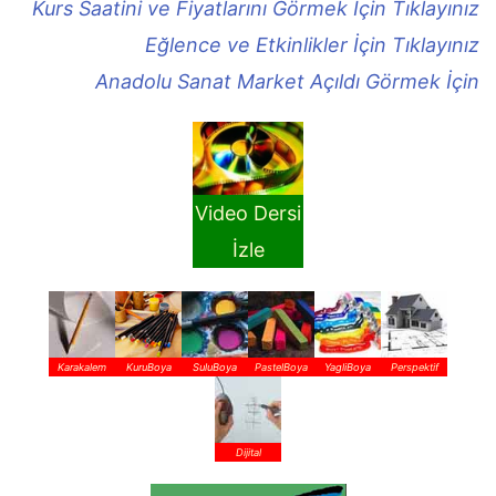
Kurs Saatini ve Fiyatlarını Görmek İçin Tıklayınız
Eğlence ve Etkinlikler İçin Tıklayınız
Anadolu Sanat Market Açıldı Görmek İçin
Video Dersi
İzle
Karakalem
KuruBoya
SuluBoya
PastelBoya
YagliBoya
Perspektif
Dijital