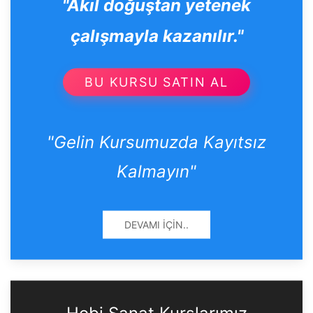
"Akıl doğuştan yetenek
çalışmayla kazanılır."
BU KURSU SATIN AL
"Gelin Kursumuzda Kayıtsız
Kalmayın"
DEVAMI İÇIN..