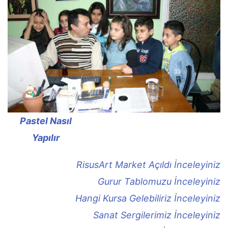
Pastel Nasıl
Yapılır
RisusArt Market Açıldı İnceleyiniz
Gurur Tablomuzu İnceleyiniz
Hangi Kursa Gelebiliriz İnceleyiniz
Sanat Sergilerimiz İnceleyiniz