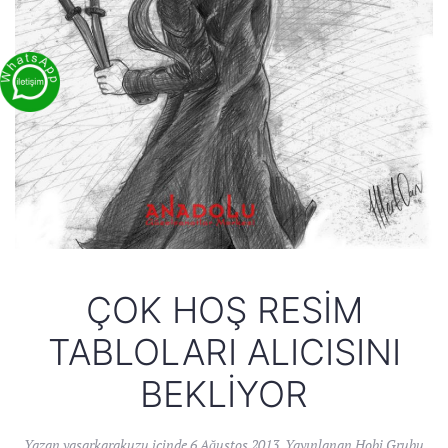
ÇOK HOŞ RESIM
TABLOLARI ALICISINI
BEKLIYOR
Yazan
yasarkarakuzu
içinde
6 Ağustos 2013
. Yayınlanan
Hobi Grubu