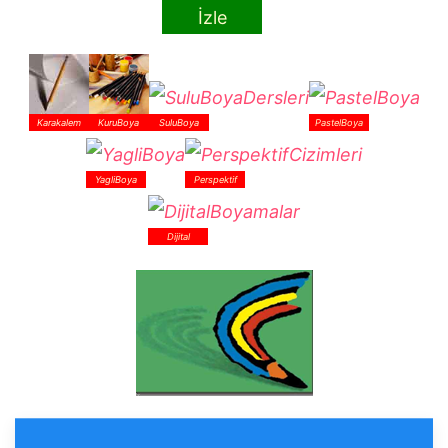
İzle
Karakalem
KuruBoya
SuluBoya
PastelBoya
YagliBoya
Perspektif
Dijital