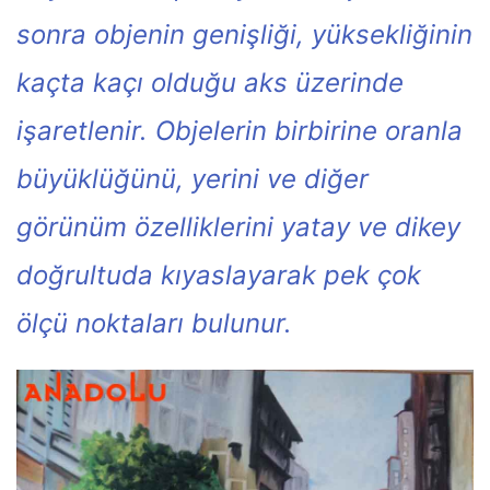
sonra objenin genişliği, yüksekliğinin
kaçta kaçı olduğu aks üzerinde
işaretlenir. Objelerin birbirine oranla
büyüklüğünü, yerini ve diğer
görünüm özelliklerini yatay ve dikey
doğrultuda kıyaslayarak pek çok
ölçü noktaları bulunur.