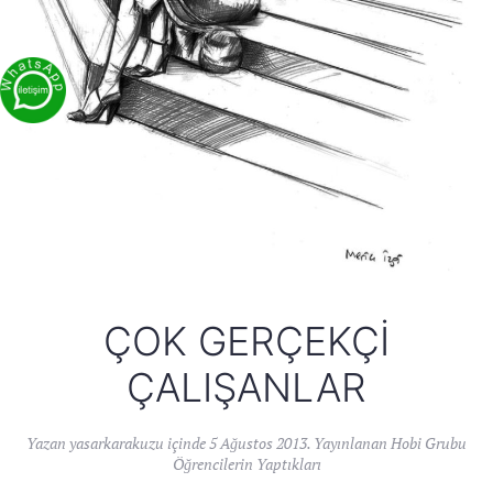
ÇOK GERÇEKÇI
ÇALIŞANLAR
Yazan
yasarkarakuzu
içinde
5 Ağustos 2013
. Yayınlanan
Hobi Grubu
Öğrencilerin Yaptıkları