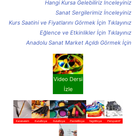
Hangi Kursa Gelebiliriz İnceleyiniz
Sanat Sergilerimiz İnceleyiniz
Kurs Saatini ve Fiyatlarını Görmek İçin Tıklayınız
Eğlence ve Etkinlikler İçin Tıklayınız
Anadolu Sanat Market Açıldı Görmek İçin
Video Dersi
İzle
Karakalem
KuruBoya
SuluBoya
PastelBoya
YagliBoya
Perspektif