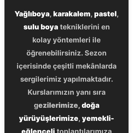
Yağlıboya
,
karakalem
,
pastel
,
sulu boya
tekniklerini en
kolay yöntemleri ile
öğrenebilirsiniz. Sezon
içerisinde çeşitli mekânlarda
sergilerimiz yapılmaktadır.
Kurslarımızın yanı sıra
g
ezilerimize,
doğa
yürüyüşlerimize
,
yemekli-
eğlenceli
toplantılarımıza