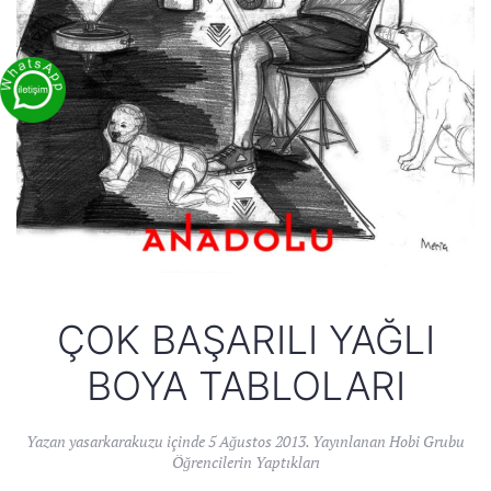
ÇOK BAŞARILI YAĞLI
BOYA TABLOLARI
Yazan
yasarkarakuzu
içinde
5 Ağustos 2013
. Yayınlanan
Hobi Grubu
Öğrencilerin Yaptıkları