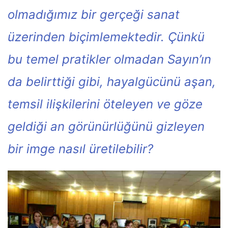
olmadığımız bir gerçeği sanat
üzerinden biçimlemektedir. Çünkü
bu temel pratikler olmadan Sayın’ın
da belirttiği gibi, hayalgücünü aşan,
temsil ilişkilerini öteleyen ve göze
geldiği an görünürlüğünü gizleyen
bir imge nasıl üretilebilir?