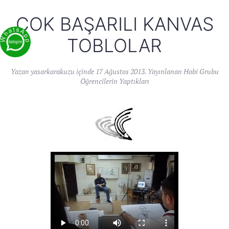
ÇOK BAŞARILI KANVAS
TOBLOLAR
Yazan
yasarkarakuzu
içinde
17 Ağustos 2013
. Yayınlanan
Hobi Grubu
Öğrencilerin Yaptıkları